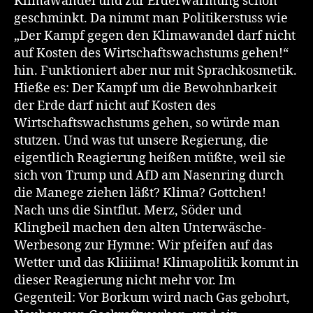
Klimawandel und zur Erderwärmung schön
geschminkt. Da nimmt man Politikerstuss wie
„Der Kampf gegen den Klimawandel darf nicht
auf Kosten des Wirtschaftswachstums gehen!“
hin. Funktioniert aber nur mit Sprachkosmetik.
Hieße es: Der Kampf um die Bewohnbarkeit
der Erde darf nicht auf Kosten des
Wirtschaftswachstums gehen, so würde man
stutzen. Und was tut unsere Regierung, die
eigentlich Reagierung heißen müßte, weil sie
sich von Trump und AfD am Nasenring durch
die Manege ziehen läßt? Klima? Gottchen!
Nach uns die Sintflut. Merz, Söder und
Klingbeil machen den alten Unterwäsche-
Werbesong zur Hymne: Wir pfeifen auf das
Wetter und das Kliiiima! Klimapolitik kommt in
dieser Reagierung nicht mehr vor. Im
Gegenteil: Vor Borkum wird nach Gas gebohrt,