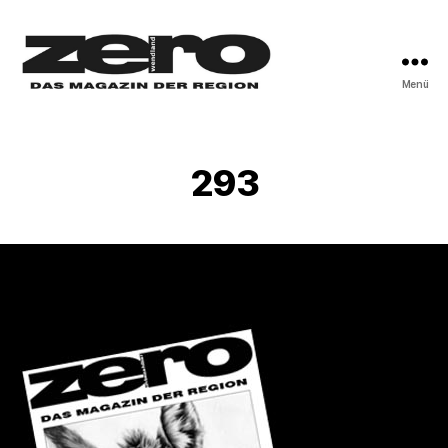
Menü
zero-
wendland
293