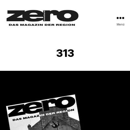
Menü
zero-
wendland
313